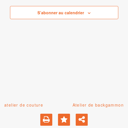
Évènemen
S’abonner au calendrier
atelier de couture
Atelier de backgammon
Navigation
de
l’article