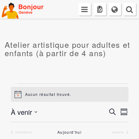
Skip
to
content
Atelier artistique pour adultes et
enfants (à partir de 4 ans)
Évènements
Aucun résultat trouvé.
Notice
Recherch
Navig
À venir
Recherche
Résumé
de
et
Sélectionnez
vues
navigatio
la
Évèn
de
date
Aujourd’hui
Évènements
Évènements
précédents
suivants
vues