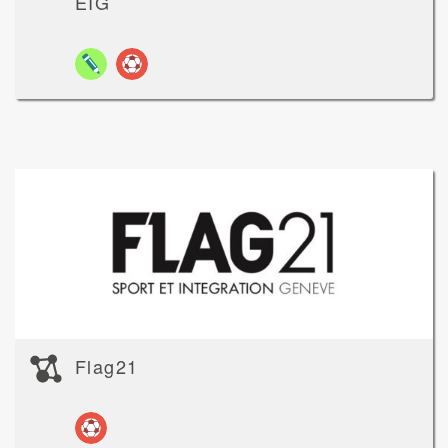
EIG
Flag21