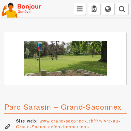
Skip
to
content
Parc Sarasin – Grand-Saconnex
Site web:
www.grand-saconnex.ch/fr/vivre-au-
Grand-Saconnex/environnement-