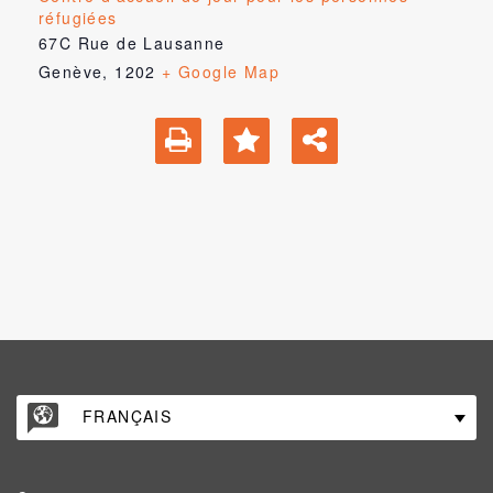
réfugiées
67C Rue de Lausanne
Genève
,
1202
+ Google Map
FRANÇAIS