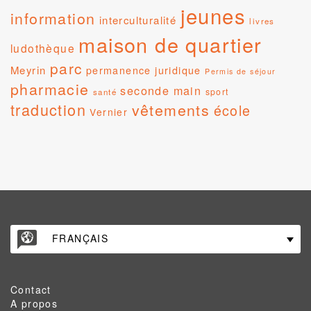
jeunes
information
interculturalité
livres
maison de quartier
ludothèque
parc
Meyrin
permanence juridique
Permis de séjour
pharmacie
seconde main
sport
santé
traduction
vêtements
école
Vernier
FRANÇAIS
Contact
A propos