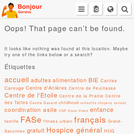
Skip
to
content
Oops! That page can’t be found.
It looks like nothing was found at this location. Maybe
try one of the links below or a search?
Étiquettes
accueil
BIE
adultes
alimentation
Caritas
Centre d'Anières
Carouge
Centre de Feuillasse
Centre de l'Etoile
Centre de la Praille
Centre
des Tattes
childhood
Centre Gavard
collectifs citoyens
conseil
coordination asile
enfance
CSP
Eaux-Vives
FASe
français
famille
fitness urbain
Grand-
Hospice général
gratuit
HUG
Saconnex