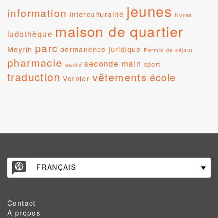
jeunes
information
interculturalité
livres
maison de quartier
ludothèque
parc
Meyrin
permanence juridique
Permis de séjour
pharmacie
seconde main
sport
santé
traduction
vêtements
école
Vernier
FRANÇAIS
Contact
A propos