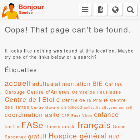
Skip
to
content
Oops! That page can’t be found.
It looks like nothing was found at this location. Maybe
try one of the links below or a search?
Étiquettes
accueil
BIE
adultes
alimentation
Caritas
Centre d'Anières
Carouge
Centre de Feuillasse
Centre de l'Etoile
Centre de la Praille
Centre
des Tattes
childhood
Centre Gavard
collectifs citoyens
conseil
coordination asile
enfance
CSP
Eaux-Vives
FASe
français
famille
fitness urbain
Grand-
Hospice général
gratuit
HUG
Saconnex