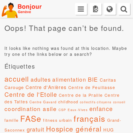
Skip
to
content
Oops! That page can’t be found.
It looks like nothing was found at this location. Maybe
try one of the links below or a search?
Étiquettes
accueil
BIE
adultes
alimentation
Caritas
Centre d'Anières
Carouge
Centre de Feuillasse
Centre de l'Etoile
Centre de la Praille
Centre
des Tattes
childhood
Centre Gavard
collectifs citoyens
conseil
coordination asile
enfance
CSP
Eaux-Vives
FASe
français
famille
fitness urbain
Grand-
Hospice général
gratuit
HUG
Saconnex