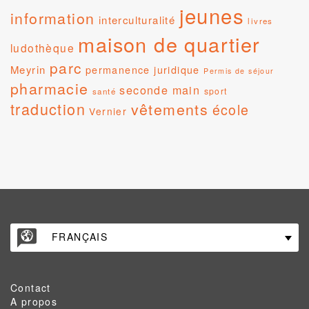
jeunes
information
interculturalité
livres
maison de quartier
ludothèque
parc
Meyrin
permanence juridique
Permis de séjour
pharmacie
seconde main
sport
santé
traduction
vêtements
école
Vernier
FRANÇAIS
Contact
A propos