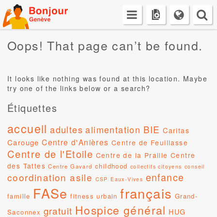
Skip
to
content
Oops! That page can’t be found.
It looks like nothing was found at this location. Maybe
try one of the links below or a search?
Étiquettes
accueil
BIE
adultes
alimentation
Caritas
Centre d'Anières
Carouge
Centre de Feuillasse
Centre de l'Etoile
Centre de la Praille
Centre
des Tattes
childhood
Centre Gavard
collectifs citoyens
conseil
coordination asile
enfance
CSP
Eaux-Vives
FASe
français
famille
fitness urbain
Grand-
Hospice général
gratuit
HUG
Saconnex