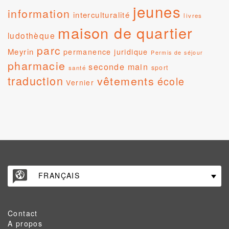
jeunes
information
interculturalité
livres
maison de quartier
ludothèque
parc
Meyrin
permanence juridique
Permis de séjour
pharmacie
seconde main
sport
santé
traduction
vêtements
école
Vernier
FRANÇAIS
Contact
A propos