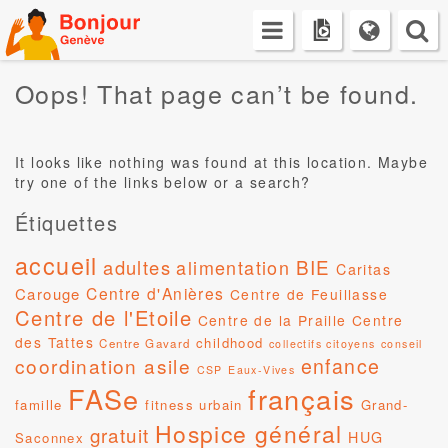
Skip
to
content
Oops! That page can’t be found.
It looks like nothing was found at this location. Maybe
try one of the links below or a search?
Étiquettes
accueil
BIE
adultes
alimentation
Caritas
Centre d'Anières
Carouge
Centre de Feuillasse
Centre de l'Etoile
Centre de la Praille
Centre
des Tattes
childhood
Centre Gavard
collectifs citoyens
conseil
coordination asile
enfance
CSP
Eaux-Vives
FASe
français
famille
fitness urbain
Grand-
Hospice général
gratuit
HUG
Saconnex