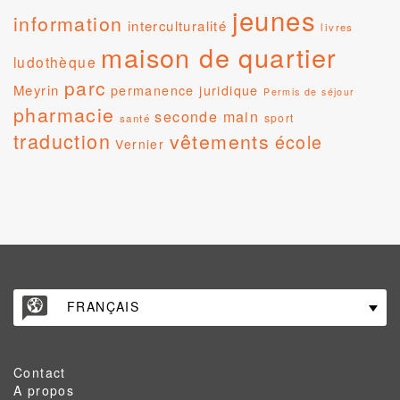
jeunes
information
interculturalité
livres
maison de quartier
ludothèque
parc
Meyrin
permanence juridique
Permis de séjour
pharmacie
seconde main
sport
santé
traduction
vêtements
école
Vernier
FRANÇAIS
Contact
A propos