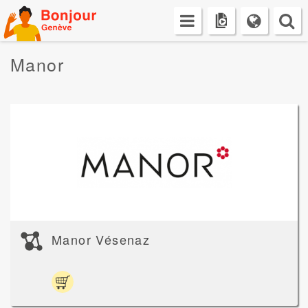
Skip
to
content
Manor
Manor Vésenaz