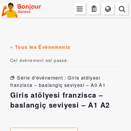
Skip
to
content
« Tous les Évènements
Cet évènement est passé.
Série d'événement :
Giris atölyesi
franzisca – baslangiç seviyesi – A0 A1
Giris atölyesi franzisca –
baslangiç seviyesi – A1 A2